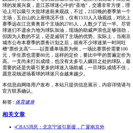
球的发展兴衰，是江苏球迷心中的“圣地”，交通非常方便，理
论上可以吸引大批球迷前来观战，不过，23日晚的赛季第一个
主场，五台山的上座情况不佳，仅有1533人入场观战，对比上
赛季远在江北青奥首个主场的2785人，人数少了近一半。尽管
球迷们不遗余力地为球队加油，现场的助威声浪也足够强劲，
但因为人数的不足，还是减弱了主场的优势。实际上，当南京
城市公布本赛季的票务计划之后，就有不少球迷第一时间吐
槽“票价太高”——以普通单场票为例，一场比赛票价需要100
元，学生票也需要80元，这样的定价，要比中甲的普遍定价为
高。一支尚未打出成绩，也没有太多引人瞩目之处的球队，最
需要的还是先吸引更多的球迷入场助威，一旦球队成绩不佳，
愿意花钱进场看球的球迷只会越来越少。
本信息由网络用户发布，
本站只提供信息展示，内容详情请与
官方联系确认。
标签 :
体育健身
相关文章
•
CBA5消息：北京宁波引新援，广厦南京外