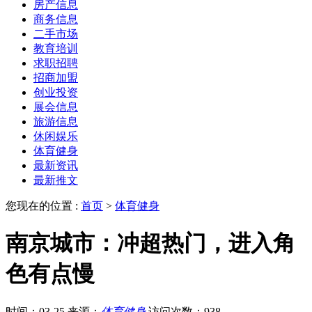
房产信息
商务信息
二手市场
教育培训
求职招聘
招商加盟
创业投资
展会信息
旅游信息
休闲娱乐
体育健身
最新资讯
最新推文
您现在的位置 :
首页
>
体育健身
南京城市：冲超热门，进入角
色有点慢
时间：03-25
来源：
体育健身
访问次数：938