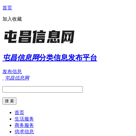
首页
加入收藏
屯昌信息网
分类信息发布平台
发布信息
屯昌信息网
首页
生活服务
商务服务
供求信息