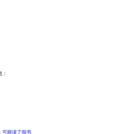
息：
：可能读了假书