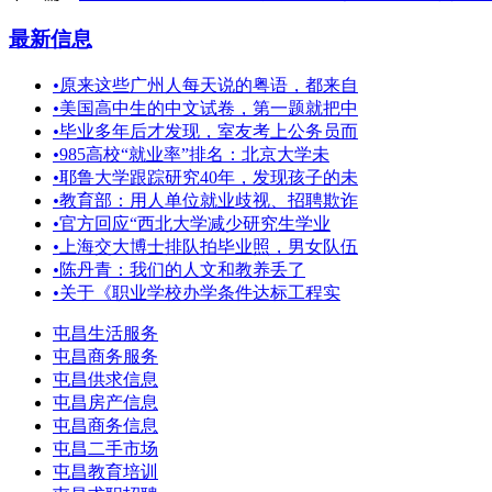
最新信息
•
原来这些广州人每天说的粤语，都来自
•
美国高中生的中文试卷，第一题就把中
•
毕业多年后才发现，室友考上公务员而
•
985高校“就业率”排名：北京大学未
•
耶鲁大学跟踪研究40年，发现孩子的未
•
教育部：用人单位就业歧视、招聘欺诈
•
官方回应“西北大学减少研究生学业
•
上海交大博士排队拍毕业照，男女队伍
•
陈丹青：我们的人文和教养丢了
•
关于《职业学校办学条件达标工程实
屯昌生活服务
屯昌商务服务
屯昌供求信息
屯昌房产信息
屯昌商务信息
屯昌二手市场
屯昌教育培训