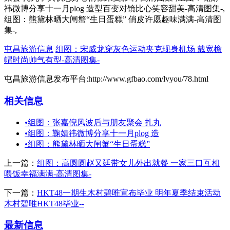
祎微博分享十一月plog 造型百变对镜比心笑容甜美-高清图集-,
组图：熊黛林晒大闸蟹“生日蛋糕” 俏皮许愿趣味满满-高清图
集-,
屯昌旅游信息
组图：宋威龙穿灰色运动夹克现身机场 戴宽檐
帽时尚帅气有型-高清图集-
屯昌旅游信息发布平台:http://www.gfbao.com/lvyou/78.html
相关信息
•
组图：张嘉倪风波后与朋友聚会 扎丸
•
组图：鞠婧祎微博分享十一月plog 造
•
组图：熊黛林晒大闸蟹“生日蛋糕”
上一篇：
组图：高圆圆赵又廷带女儿外出就餐 一家三口互相
喂饭幸福满满-高清图集-
下一篇：
HKT48一期生木村碧唯宣布毕业 明年夏季结束活动
木村碧唯HKT48毕业--
最新信息