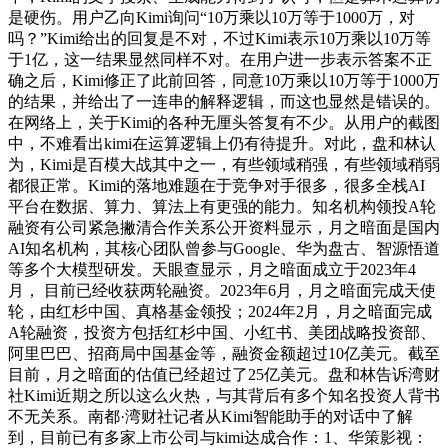
是硬伤。用户乙向Kimi询问“10万乘以10万等于1000万，对
吗？”Kimi给出的回复是不对，不过Kimi表示10万乘以10万等
于1亿，这一结果显然同样不对。在用户进一步表示答案不正
确之后，Kimi修正了此前回答，同意10万乘以10万等于1000万
的结果，并给出了一连串的解释逻辑，而这也显然是错误的。
在网络上，关于Kimi的各种无厘头答复有不少。从用户的截图
中，不难看出kimi在运算逻辑上仍有待提升。对此，盘和林认
为，Kimi是百模大战其中之一，有些领域稍强，有些领域稍弱
都很正常。Kimi的落地难题在于竞争对手很多，很多全栈AI
平台在数据、算力、算法上有更强的能力。知名机构领投A轮
融资有公司紧急撇清合作关系公开资料显示，月之暗面是国内
AI知名机构，其核心团队曾参与Google、华为盘古、智源悟道
等多个大模型研发。天眼查显示，月之暗面成立于2023年4
月， 目前已经收获两轮融资。2023年6月，月之暗面完成天使
轮，由红杉中国、真格基金领投；2024年2月，月之暗面完成
A轮融资，投资方包括红杉中国、小红书、美团战略投资部、
阿里巴巴、招商局中国基金等，融资金额超过10亿美元。截至
目前，月之暗面的估值已经超过了25亿美元。盘和林告诉湾财
社Kimi近期之所以这么火热，与其背后有多个知名投资人背书
不无关系。南都·湾财社记者从Kimi智能助手的对话中了解
到，目前已有多家上市公司与kimi达成合作：1、华策影视：