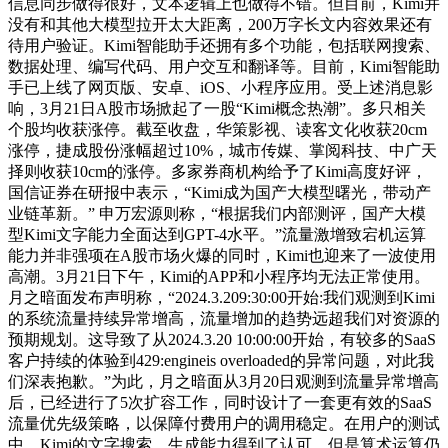
信息同步做得很好，文本逻辑上也做得不错。但目前，Kimi并
没有和其他大模型拉开太大距离，200万字长文内容效果还有
待用户验证。Kimi智能助手还拥有多个功能，包括联网搜索、
数据处理、编写代码、用户交互和翻译等。目前，Kimi智能助
手已上线了网页版、安卓、iOS、小程序应用。受上述消息影
响，3月21日A股市场掀起了一股“Kimi概念热潮”。多只相关
个股均收获涨停。截至收盘，华策影视、读客文化收获20cm
涨停，捷成股份涨幅超过10%，城市传媒、掌阅科技、中广天
择则收获10cm的涨停。多家券商机构给予了Kimi高度好评，
国信证券在研报中表示，“Kimi成为国产大模型曙光，带动产
业链革新。” 申万宏源则称，“根据我们内部测评，国产大模
型Kimi文字能力全面达到GPT-4水平。”流量激增致宕机运算
能力并非强项在A股市场火爆的同时，Kimi也迎来了一波使用
高潮。3月21日下午，Kimi的APP和小程序均无法正常使用。
月之暗面发布声明称，“2024.3.209:30:00开始:我们观测到Kimi
的系统流量持续异常增高，流量增加的趋势远超我们对资源的
预期规划。这导致了从2024.3.20 10:00:00开始，有较多的SaaS
客户持续的体验到429:engineis overloaded的异常问题，对此我
们深表抱歉。”为此，月之暗面从3月20日观测到流量异常增高
后，已经进行了5次扩容工作，同时设计了一套更有效的SaaS
流量优先级策略，以保障付费用户的调用稳定。在用户的测试
中，Kimi的文字搜索、生成能力得到了认可，但是算术运算仍