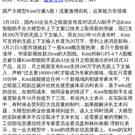
国产大模型Kimi引爆A股！流量激增宕机，运算能力非强项
3月18日，国内AI企业月之暗面宣布其对话式AI助手产品Kimi
智能助手在大模型长上下文窗口技术上取得新的突破，现已支
持200万字的无损上下文输入。而在2023年10月发布时，Kimi
可支持的无损上下文输入长度为20万字。受到上述消息影响，
3月21日A股市场掀起了一股Kimi概念股热潮，多只个股收获
涨停， 华策影视收获20cm的大阳线。Kimi对标GPT-4？A股概
念被引爆Kimi智能助手是由AI企业月之暗面推出的对话式AI
产品。近日，月之暗面宣布Kimi支持200万字的无损上下文输
入，声称“过去要10000小时才能成为专家的领域，现在只需要
10分钟，Kimi就能接近任何一个新领域的初级专家水平。”月
之暗面工程副总裁许欣然在接受媒体采访时表示，基于infra层
的优化，在相同成本、相同设备的情况下，Kimi智能助手生成
速度较去年10月份提升了三倍。有业内人士表示，在实际应用
中，有时候会受到巨大信息量的制约，如果能解决长文本问
题，大模型的商业价值将得到提升。该人士同时强调，大模型
的实际效果并不仅仅取决于文本长短，还需要足够的理解力。
工信部信息通信经济专家委员会委员盘和林向南都·湾财社表
示，在一众大模型中，Kimi的优势在信息搜索上。Kimi的实时