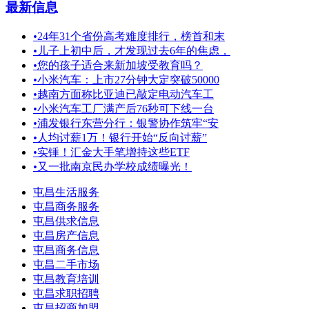
最新信息
•
24年31个省份高考难度排行，榜首和末
•
儿子上初中后，才发现过去6年的焦虑，
•
您的孩子适合来新加坡受教育吗？
•
小米汽车：上市27分钟大定突破50000
•
越南方面称比亚迪已敲定电动汽车工
•
小米汽车工厂满产后76秒可下线一台
•
浦发银行东营分行：银警协作筑牢“安
•
人均讨薪1万！银行开始“反向讨薪”
•
实锤！汇金大手笔增持这些ETF
•
又一批南京民办学校成绩曝光！
屯昌生活服务
屯昌商务服务
屯昌供求信息
屯昌房产信息
屯昌商务信息
屯昌二手市场
屯昌教育培训
屯昌求职招聘
屯昌招商加盟