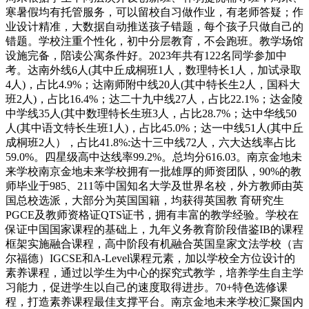
寒暑假均有托管服务，可以留校自习做作业，有老师答疑；作
业设计精准，大数据自动推送孩子错题，每个孩子只做自己的
错题。学校注重个性化，初中分层教育，不会跑班。教学场馆
设施完备，陪读公寓条件好。2023年共有122名同学参加中
考。达南外线6人(其中丘成桐班1人，数理特长1人，加试录取
4人)，占比4.9%；达南师附中线20人(其中特长生2人，国科大
班2人)，占比16.4%；达二十九中线27人，占比22.1%；达金陵
中学线35人(其中数理特长生班3人，占比28.7%；达中华线50
人(其中语文特长生班1人)，占比45.0%；达一中线51人(其中丘
成桐班2人），占比41.8%:达十三中线72人，六大达线率占比
59.0%。四星级高中达线率99.2%。总均分616.03。南京金地未
来学校南京金地未来学校拥有一批雄厚的师资团队，90%的教
师毕业于985、211等中国知名大学及世界名校，外方教师由英
国总校选派，大部分为英国国籍，均获得英国教 育研究生
PGCE及教师资格证QTS证书，拥有丰富的教学经验。学校在
保证中国国家课程的基础上，九年义务教育阶段借鉴IB的课程
框架实施融合课程，高中阶段有机融合英国皇家文法学校（吉
尔福德）IGCSE和A-Level课程元素，加以学校全方位设计的
素养课程，通过以学生为中心的探究式教学，培养学生自主学
习能力，促进学生以自己的速度取得进步。70+特色选修课
程，打造素养课程最佳支撑平台。南京金地未来学校汇聚国内