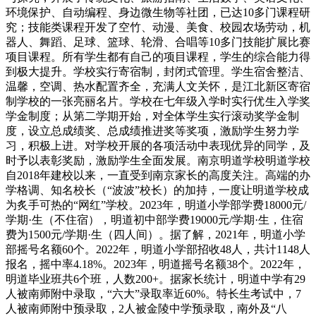
环境保护、自动编程、身边微生物等社团，已达10多门课程研
究；技能类课程开发了空竹、动漫、美食、校园农场劳动，机
器人、舞蹈、足球、篮球、轮滑、合唱等10多门技能扩展比赛
项目课程。所有学生都有自己的项目课程，学生的综合能力得
到极大提升。学校实行寄宿制，封闭式管理。学生宿舍整洁、
温馨，空调、热水配置齐全，充满人文关怀，是江北新区寄宿
制学校的一张亮丽名片。学校在七年级入学时实行优生入学奖
学金制度；从第二学期开始，对全体学生实行滚动奖学金制
度，设立总成绩奖、总成绩推进奖等奖项，激励学生努力学
习，积极上进。对学校开展的各项活动中表现优异的同学，及
时予以表彰奖励，激励学生全面发展。南京明道学校明道学校
自2018年建校以来，一直受到南京家长的高度关注。高端的办
学格调、知名校长（“波波”校长）的加持，一度让明道学校成
为炙手可热的“网红”学校。2023年，明道小学部学费18000元/
学期·生（不住宿），明道初中部学费19000元/学期·生，住宿
费为1500元/学期·生（四人间）。据了解，2021年，明道小学
部摇号名额60个。2022年，明道小学部招收48人，共计1148人
报名，摇中率4.18%。2023年，明道摇号名额38个。2022年，
明道毕业班共6个班，人数200+。据家长统计，明道中学有29
人被南师附中录取，“六大”录取率近60%。特长生考试中，7
人被南师附中预录取，2人被金陵中学预录取，南外及“八