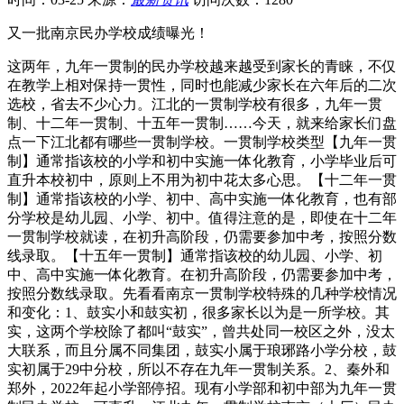
又一批南京民办学校成绩曝光！
这两年，九年一贯制的民办学校越来越受到家长的青睐，不仅
在教学上相对保持一贯性，同时也能减少家长在六年后的二次
选校，省去不少心力。江北的一贯制学校有很多，九年一贯
制、十二年一贯制、十五年一贯制……今天，就来给家长们盘
点一下江北都有哪些一贯制学校。一贯制学校类型【九年一贯
制】通常指该校的小学和初中实施一体化教育，小学毕业后可
直升本校初中，原则上不用为初中花太多心思。【十二年一贯
制】通常指该校的小学、初中、高中实施一体化教育，也有部
分学校是幼儿园、小学、初中。值得注意的是，即使在十二年
一贯制学校就读，在初升高阶段，仍需要参加中考，按照分数
线录取。【十五年一贯制】通常指该校的幼儿园、小学、初
中、高中实施一体化教育。在初升高阶段，仍需要参加中考，
按照分数线录取。先看看南京一贯制学校特殊的几种学校情况
和变化：1、鼓实小和鼓实初，很多家长以为是一所学校。其
实，这两个学校除了都叫“鼓实”，曾共处同一校区之外，没太
大联系，而且分属不同集团，鼓实小属于琅琊路小学分校，鼓
实初属于29中分校，所以不存在九年一贯制关系。2、秦外和
郑外，2022年起小学部停招。现有小学部和初中部为九年一贯