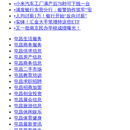
•
小米汽车工厂满产后76秒可下线一台
•
浦发银行东营分行：银警协作筑牢“安
•
人均讨薪1万！银行开始“反向讨薪”
•
实锤！汇金大手笔增持这些ETF
•
又一批南京民办学校成绩曝光！
屯昌生活服务
屯昌商务服务
屯昌供求信息
屯昌房产信息
屯昌商务信息
屯昌二手市场
屯昌教育培训
屯昌求职招聘
屯昌招商加盟
屯昌创业投资
屯昌展会信息
屯昌旅游信息
屯昌休闲娱乐
屯昌体育健身
屯昌最新资讯