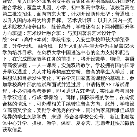
建设、引入国内外知名的安生教育集团举办的高端民办国际化
融合学校，覆盖幼儿园、小学、初中和高中学段。该校普高在
第二批次招生，面向南京大市，计划开设两种班型：普通班：
以升入国内本科为培养目标。 艺术设计班： 以升入国内一流
艺术院校为培养目标。除普高外，学校还有以下两种国际升学
方向班型：艺术设计融合班： 与美国著名艺术设计学
院“3+4”（高中+本科）学段衔接，入安生学校即获大学预录
取，升学无忧。 融合班： 以升入剑桥/牛津大学为主涵盖G5大
学为培养目标。在剑桥大学中国遴选中心的全力支持和配合
下，在完成国家教学任务的前提下，将开设数学、物理、英语
等高级课程，一人一课表，实施双语教学。学校拥有国内国际
升学双通道，为人才培养构建立交桥。普高的学生入学后，如
果想法和目标发生变化，可在学习国家普高课程的基础上，参
加学校高中部的笔试和面试并通过后，申请拓展AST考试课
程，不必切换备考赛道，即可通过AST考试，实现高考与国外
升学双通道，行成“双保险”。同样，国际课程的学生，在成绩
合格的情况下，可办理相关手续转往普高方向。此外，学校设
立高额奖学金，奖励学业优秀的学生，同时为家庭困难但成绩
优异的学生免除学费。来源 | 综合各学校公众号、 新江北融媒
体中心升学、择校、游学、保研、夏令营、志愿者赶快加微信
获取信息