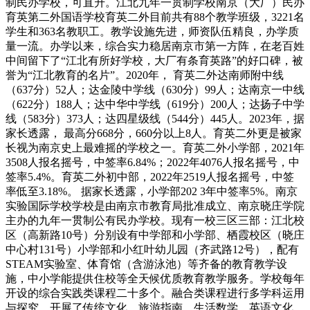
制民办学校，可直升。江北九年一贯制学校南京（大厂）民办
育英第二外国语学校育英二外目前共有88个教学班级，3221名
学生和363名教职工。教学设施先进，师资队伍精良，办学质
量一流。办学以来，综合实力稳居南京市第一方阵，在老百姓
中间留下了“江北有所好学校，大厂有条育英路”的好口碑，被
誉为“江北教育的名片”。2020年， 育英二外达南师附中线
（637分）52人；达金陵中学线（630分）99人；达南京一中线
（622分）188人；达中华中学线（619分）200人；达扬子中学
线（583分）373人；达四星级线（544分）445人。2023年，据
家长透露， 最高分668分，660分以上8人。育英二外更是被家
长视为南京史上最难摇的学校之一。育英二外小学部，2021年
3508人报名摇号，中签率6.84%；2022年4076人报名摇号，中
签率5.4%。育英二外初中部，2022年2519人报名摇号，中签
率低至3.18%。 据家长透露，小学部202 3年中签率5%。南京
实验国际学校学校是由南京市教育局批准成立、南京晓庄学院
主办的九年一贯制公有民办学校。现有一校三区三部：江北校
区（高新路10号）分别设有中学部和小学部、栖霞校区（晓庄
中心村131号）小学部和小红叶幼儿园（齐武路12号），配有
STEAM实验室、体育馆（含游泳池）等齐备的教育教学设
施，中小学能提供住校等全天候优质教育教学服务。学校每年
开设的综合实践类课程二十多个。融合类课程进行多学科运用
与探究，开展了传统文化、旅游指南、生活数学、英语文化、