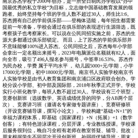
南京苏杰学校于2000年创办，是一所全日制民办学校以“办中
国最优秀的私立学校”为目标，立志做中国基础教育发展的领
跑者。始终坚持每个班的学生人数不超过30人，师生比1:6。
苏杰拥有自己的学前俱乐部——登梅体适能，每年招生都需要
提前一年准备，学校会通过在俱乐部的表现进行生源筛选，既
考察孩子也考察家长。可以说在公民同招实施之前，苏杰的生
源大多都通过俱乐部锁定。 而且，上了苏杰的学前俱乐部并
不意味能够100%进入苏杰。公民同招之后，苏杰每年小学部
会拿出一定名额出来摇号，2023年电脑派位名额就有82人，面
向全市，吸引了496人报名参与摇号，中签率16.53%。苏杰作
为民办校，学费 属于平均水平 ， 幼儿园5000+元/学期，小学
17000元/学期，初中18000元/学期。南京书人实验学校南京书
人实验学校是由书人教育集团和南京浦口区政府联合创办。学
校分设小学部、初中部及国际部，2018年秋季正式开学。学校
实行小班化教学，每班人数不超过30人。学校设有三个班型，
竞赛创新班（选拔数学、英语成绩优异的同学，分AB两个层
次）、竞赛讲习班（邀请名专家做专题讲座）、竞赛研修班
（开设竞赛辅导课，撰写小论文）。学校构建“基础+N+1”的
幸福力课程体系，即基础（国家课程）+N（拓展）+1（数学
创客）；有特色游泳课程，分层开课，专业教练授课。学校课
后服务很到位，晚自习全程有老师在教室答疑、辅导、批改；
周末根据学生不同层次开设创新班、补弱提优辅导班；周末、