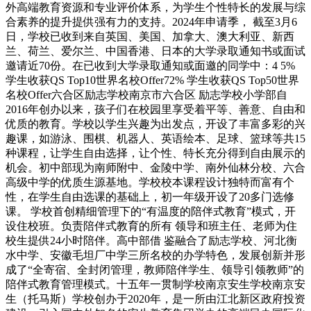
外高端教育资源和专业评价体系，为学生个性特长的发展与综
合素养的提升提供强有力的支持。2024年申请季， 截至3月6
日，学校已收到来自英国、美国、加拿大、澳大利亚、新西
兰、荷兰、爱尔兰、中国香港、日本的大学录取通知书或面试
邀请近70份。在已收到大学录取通知或面邀的同学中：4 5%
学生收获QS Top10世界名校Offer72% 学生收获QS Top50世界
名校Offer六合区励志学校南京市六合区 励志学校小学部自
2016年创办以来，孩子们在校园里享受着平等、善意、自由和
优质的教育。学校以学生兴趣为出发点，开设了丰富多彩的兴
趣课，如游泳、围棋、机器人、英语绘本、足球、篮球等共15
种课程，让学生自由选择，让个性、特长充分得到自由展示的
机会。初中部现为南师附中、金陵中学、南外仙林分校、六合
高级中学的优质生源基地。学校校本课程设计独特而富有个
性，在学生自由选课的基础上，初一年级开设了20多门选修
课。 学校首创精细管理下的“有温度的陪伴式教育”模式，开
设住校班。负责陪伴式教育的所有 领导和班主任、老师为住
校生提供24小时陪伴。高中部借 鉴融合了励志学校、河北衡
水中学、安徽毛坦厂中学三所名校的办学特色，发展创新并形
成了“全寄宿、全封闭管理，教师陪伴学生、领导引领教师”的
陪伴式教育管理模式。十五年一贯制学校南京安生学校南京安
生（托马斯）学校创办于2020年，是一所由江北新区政府投资