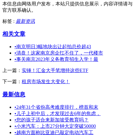
本信息由网络用户发布，
本站只提供信息展示，内容详情请与
官方联系确认。
标签 :
最新资讯
相关文章
•
南京明日3幅地块出让起拍总价超43
•
清盘！这家南京房企扛不住了，一代楼市
•
事关南京2023年义务教育招生入学！最
上一篇：
实锤！汇金大手笔增持这些ETF
下一篇：
租房市场发生大变化！
最新信息
•
24年31个省份高考难度排行，榜首和末
•
儿子上初中后，才发现过去6年的焦虑，
•
您的孩子适合来新加坡受教育吗？
•
小米汽车：上市27分钟大定突破50000
•
越南方面称比亚迪已敲定电动汽车工