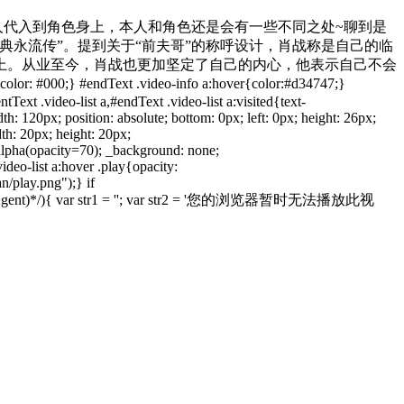
人代入到角色身上，本人和角色还是会有一些不同之处~聊到是
永流传”。提到关于“前夫哥”的称呼设计，肖战称是自己的临
上。从业至今，肖战也更加坚定了自己的内心，他表示自己不会
endText .video-info a:hover{color:#d34747;}
tText .video-list a,#endText .video-list a:visited{text-
th: 120px; position: absolute; bottom: 0px; left: 0px; height: 26px;
dth: 20px; height: 20px;
r:alpha(opacity=70); _background: none;
deo-list a:hover .play{opacity:
n/play.png");} if
ator.userAgent)*/){ var str1 = ''; var str2 = '您的浏览器暂时无法播放此视