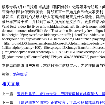
娱乐专稿9月15日报道 肖战携《骄阳伴我》做客娱乐专访啦
否有给剧组伙伴安利美食，肖战直言一开始是自己给大家安利，
场发挥。而聊到拍父母大吵大闹离婚那场戏是什么感觉，肖战
被外界声音干扰，并找到了成为演员的意义所在。更多精彩内容，请戳完整采访观看↓ #endText 
#endText .video-list li{overflow:hidden;float: left; list-style:none; wi
decoration:none;color:#fff;} #endText .video-list .overlay{text-align:
line-height: 26px; overflow: hidden;color: #fff; } #endText .video-li
background:url(http://static.ws.126.net/video/img14/zhuzhan/play.png);
_filter:progid:DXImageTransform.Microsoft.AlphaImageLoader(src="htt
1;filter:alpha(opacity=100);_filter:progid:DXImageTransform.Microso
(1/*/(iPhone|iPad|iPod|Android|NETEASEBOBO|blackberry|bb\d+)/i
频.';document.getElementById("FPlayer1404863609673").parentNode
本信息由网络用户发布，
本站只提供信息展示，内容详情请与
标签 :
休闲娱乐
相关文章
上一篇：
宋丹丹儿子儿媳T台走秀，巴图变瘦越来越像英达，
下一篇：
《是好朋友的周末》正式收官，丁禹兮杨超越草原解