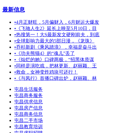
最新信息
•
4月正财旺，5月偏财入，6月财运大爆发
•
《飞驰人生2》延长上映至5月10日，目
•
热搜第一！大S最新发文硬刚前夫，到底
•
全球影响力最大的5部日漫，《龙珠》
•
乔杉新剧《乘风踏浪》，幸福是奋斗出
•
《功夫熊猫4》的“魂儿”丢了
•
《灿烂的她》口碑两极，“招黑体质谋
•
同样是演吃戏，把林更新、赵丽颖、王
•
救命，女神变炸鸡块可还行！
•
《与凤行》首播口碑出炉，赵丽颖、林
屯昌生活服务
屯昌商务服务
屯昌供求信息
屯昌房产信息
屯昌商务信息
屯昌二手市场
屯昌教育培训
屯昌求职招聘