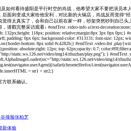
！问及如何看待盛阳是平行时空的肖战，他希望大家不要把演员本
后面则变成大家给他安利，对比新的火锅店，肖战反而觉得“经典
说觉得太真实了，会和自己以前在家一样，吵架突然吵到自己头
.video-info a{text-decoration:none;color: #000;} #
dth: 132px;height: 118px; position: relative;margin:8px 3px 0px 0px;} #en
 left; padding: 0px 6px; background-color: #313131; font-size: 12px; wid
st .on{border-bottom: 8px solid #c4282b;} #endText .video-list .play{wi
position: absolute;right: 12px; top: 62px;opacity: 0.7; color:#fff;filte
p://static.ws.126.net/video/img14/zhuzhan/play.png"); } #endText .vi
ft.AlphaImageLoader(src="http://static.ws.126.net/video/img14/zhuzha
g.test(navigator.userAgent)||/safari|chrome|firefox/i.test(navig
.innerHTML = str1 + str2;}
官方联系确认。
博谷撞脸张柏芝
锁新体验