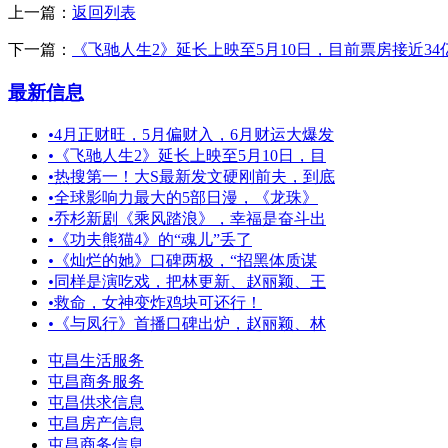
上一篇：
返回列表
下一篇：
《飞驰人生2》延长上映至5月10日，目前票房接近34
最新信息
•
4月正财旺，5月偏财入，6月财运大爆发
•
《飞驰人生2》延长上映至5月10日，目
•
热搜第一！大S最新发文硬刚前夫，到底
•
全球影响力最大的5部日漫，《龙珠》
•
乔杉新剧《乘风踏浪》，幸福是奋斗出
•
《功夫熊猫4》的“魂儿”丢了
•
《灿烂的她》口碑两极，“招黑体质谋
•
同样是演吃戏，把林更新、赵丽颖、王
•
救命，女神变炸鸡块可还行！
•
《与凤行》首播口碑出炉，赵丽颖、林
屯昌生活服务
屯昌商务服务
屯昌供求信息
屯昌房产信息
屯昌商务信息