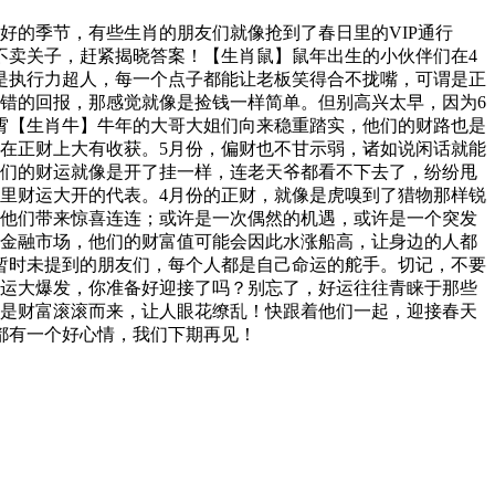
好的季节，有些生肖的朋友们就像抢到了春日里的VIP通行
不卖关子，赶紧揭晓答案！【生肖鼠】鼠年出生的小伙伴们在4
是执行力超人，每一个点子都能让老板笑得合不拢嘴，可谓是正
错的回报，那感觉就像是捡钱一样简单。但别高兴太早，因为6
霄【生肖牛】牛年的大哥大姐们向来稳重踏实，他们的财路也是
在正财上大有收获。5月份，偏财也不甘示弱，诸如说闲话就能
他们的财运就像是开了挂一样，连老天爷都看不下去了，纷纷甩
里财运大开的代表。4月份的正财，就像是虎嗅到了猎物那样锐
给他们带来惊喜连连；或许是一次偶然的机遇，或许是一个突发
动金融市场，他们的财富值可能会因此水涨船高，让身边的人都
暂时未提到的朋友们，每个人都是自己命运的舵手。切记，不要
财运大爆发，你准备好迎接了吗？别忘了，好运往往青睐于那些
就是财富滚滚而来，让人眼花缭乱！快跟着他们一起，迎接春天
都有一个好心情，我们下期再见！