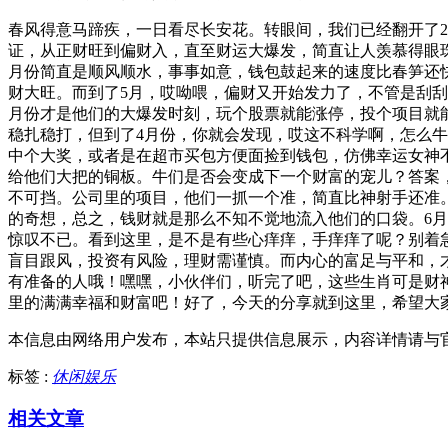
春风得意马蹄疾，一日看尽长安花。转眼间，我们已经翻开了2
证，从正财旺到偏财入，直至财运大爆发，简直让人羡慕得眼
月份简直是顺风顺水，事事如意，钱包鼓起来的速度比春笋还
财大旺。而到了5月，哎呦喂，偏财又开始发力了，不管是刮
月份才是他们的大爆发时刻，玩个股票就能涨停，投个项目就
稳扎稳打，但到了4月份，你就会发现，哎这不科学啊，怎么
中个大奖，或者是在超市买包方便面捡到钱包，仿佛幸运女神
给他们大把的铜板。牛们是否会变成下一个财富的宠儿？答案
不可挡。公司里的项目，他们一抓一个准，简直比神射手还准
的奇想，总之，钱财就是那么不知不觉地流入他们的口袋。6
惊叹不已。看到这里，是不是有些心痒痒，手痒痒了呢？别着
盲目跟风，投资有风险，理财需谨慎。而内心的富足与平和，才
有准备的人哦！嘿嘿，小伙伴们，听完了吧，这些生肖可是财神
里的满满幸福和财富吧！好了，今天的分享就到这里，希望大
本信息由网络用户发布，
本站只提供信息展示，内容详情请与
标签 :
休闲娱乐
相关文章