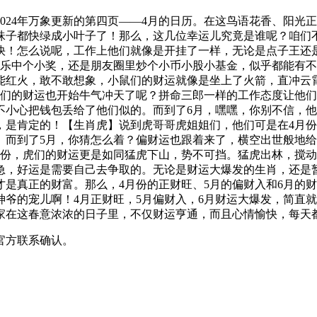
024年万象更新的第四页——4月的日历。在这鸟语花香、阳光正
珠子都快绿成小叶子了！那么，这几位幸运儿究竟是谁呢？咱们
快！怎么说呢，工作上他们就像是开挂了一样，无论是点子王还
刮乐中个小奖，还是朋友圈里炒个小币小股小基金，似乎都能有不
能红火，敢不敢想象，小鼠们的财运就像是坐上了火箭，直冲云
牛们的财运也开始牛气冲天了呢？拼命三郎一样的工作态度让他们
不小心把钱包丢给了他们似的。而到了6月，嘿嘿，你别不信，
，是肯定的！【生肖虎】说到虎哥哥虎姐姐们，他们可是在4月份
。而到了5月，你猜怎么着？偏财运也跟着来了，横空出世般地
月份，虎们的财运更是如同猛虎下山，势不可挡。猛虎出林，搅
急，好运是需要自己去争取的。无论是财运大爆发的生肖，还是
是真正的财富。那么，4月份的正财旺、5月的偏财入和6月的
爷的宠儿啊！4月正财旺，5月偏财入，6月财运大爆发，简直
家在这春意浓浓的日子里，不仅财运亨通，而且心情愉快，每天
官方联系确认。