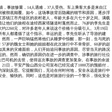
墙，事故惨重，14人遇难，37人受伤。车上乘客大多是来自江
间被彻底颠覆。如今，这场事故背后隐藏的细节和原因，逐步浮
江苏镇江市丹徒区的农村老人，年龄大多在六七十岁之间。满载
让他们的旅程在途经西家塔隧道时戛然而止。76岁的李先生是
2260元，对许多老年人来说这个价格十分吸引人。3月19日
所有人都遵循了这个指示。幸运的是，李先生听从了导游的建
。然而，一声巨响猛然将他们从睡梦中惊醒，那一刻，生与死的
！57岁的魏女士和她的姐姐都在此次旅行中不幸骨折。60岁的赵
如其来的灾难面前，人们开始追问事故的原因。尽管当天的路况
起的。然而，确切的原因仍在进一步的调查中。涉事的旅行社位
大巴司机的去世，使得这次事故的调查更加复杂。在事故的余波
1日，平安产险山西分公司宣布已经完成了1000万的预赔付，
的深刻反思。它提醒我们，无论在何时何地，安全永远是旅行中
安全、愉快的。同时，这也是对旅游行业的一个警示，强化安全