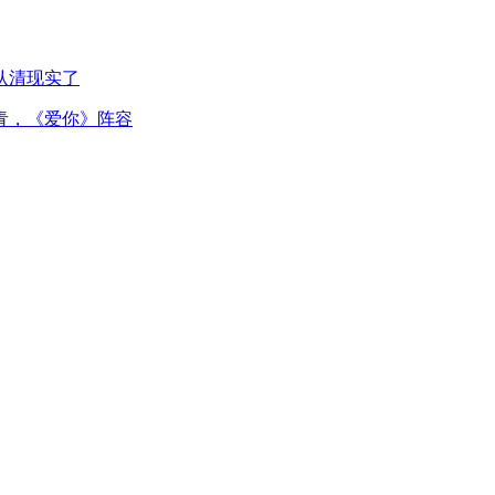
认清现实了
青，《爱你》阵容