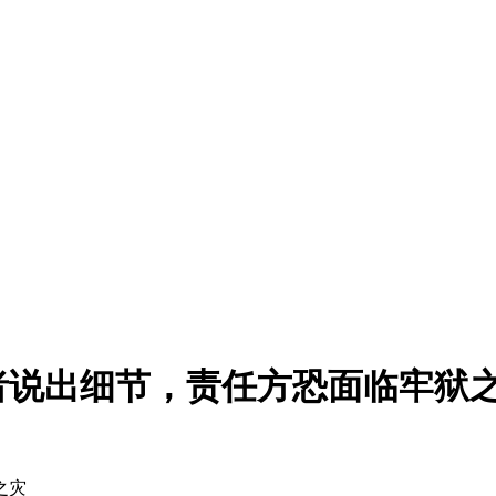
历者说出细节，责任方恐面临牢狱
之灾