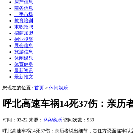
房产信息
商务信息
二手市场
教育培训
求职招聘
招商加盟
创业投资
展会信息
旅游信息
休闲娱乐
体育健身
最新资讯
最新推文
您现在的位置 :
首页
>
休闲娱乐
呼北高速车祸14死37伤：亲
时间：03-22
来源：
休闲娱乐
访问次数：939
呼北高速车祸14死37伤：亲历者说出细节，责任方恐面临牢狱