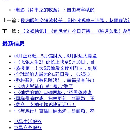
•
电影《肖申克的救赎》：自由与牢狱的
上一篇：
剧内眼神空洞演技差，剧外收视率三连降，赵丽颖该
下一篇：
【文娱快讯】《追风者》今日开播，《锦月如歌》杀
最新信息
•
4月正财旺，5月偏财入，6月财运大爆发
•
《飞驰人生2》延长上映至5月10日，目
•
热搜第一！大S最新发文硬刚前夫，到底
•
全球影响力最大的5部日漫，《龙珠》
•
乔杉新剧《乘风踏浪》，幸福是奋斗出
•
《功夫熊猫4》的“魂儿”丢了
•
《灿烂的她》口碑两极，“招黑体质谋
•
同样是演吃戏，把林更新、赵丽颖、王
•
救命，女神变炸鸡块可还行！
•
《与凤行》首播口碑出炉，赵丽颖、林
屯昌生活服务
屯昌商务服务