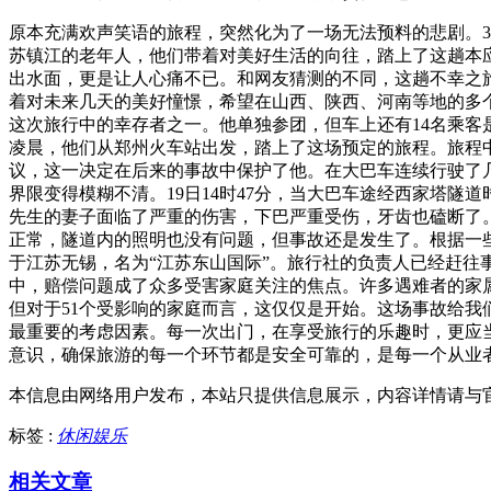
原本充满欢声笑语的旅程，突然化为了一场无法预料的悲剧。3月
苏镇江的老年人，他们带着对美好生活的向往，踏上了这趟本
出水面，更是让人心痛不已。和网友猜测的不同，这趟不幸之
着对未来几天的美好憧憬，希望在山西、陕西、河南等地的多
这次旅行中的幸存者之一。他单独参团，但车上还有14名乘客是
凌晨，他们从郑州火车站出发，踏上了这场预定的旅程。旅程
议，这一决定在后来的事故中保护了他。在大巴车连续行驶了
界限变得模糊不清。19日14时47分，当大巴车途经西家塔隧
先生的妻子面临了严重的伤害，下巴严重受伤，牙齿也磕断了
正常，隧道内的照明也没有问题，但事故还是发生了。根据一
于江苏无锡，名为“江苏东山国际”。旅行社的负责人已经赶
中，赔偿问题成了众多受害家庭关注的焦点。许多遇难者的家属
但对于51个受影响的家庭而言，这仅仅是开始。这场事故给
最重要的考虑因素。每一次出门，在享受旅行的乐趣时，更应
意识，确保旅游的每一个环节都是安全可靠的，是每一个从业
本信息由网络用户发布，
本站只提供信息展示，内容详情请与
标签 :
休闲娱乐
相关文章