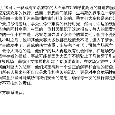
19日，一辆载有51名旅客的大巴车在G59呼北高速的隧道内撞
应充满欢乐的旅行。然而，梦想瞬间破碎，生与死的界限在一瞬
旅是由一家位于河南郑州的旅行社组织的。乘客们大多数是来自
个景点尽情游玩，享受生命中难得的旅行时光。然而，命运的残酷
他的同村乡亲。村里的一位村民组织了这次报名，每人的团费大约
中的一个小插曲是，尽管导游强调了安全带的重要性，但并不是
几小时之后，他和其他乘客大多数都已经疲惫不堪，进入了梦乡
道时事故发生了。造成的伤亡惨重，车头完全变形，司机当场死亡
。最令人痛心的是，他们中的14人再也没有机会回家。在这场突
些幸存者的描述，事故可能是因为大巴车不慎驶上了马路牙子引
往事故现场，而镇江文旅局也组建了专项调查组。在这场灾难中，
面对巨大的悲痛，他们渴望得到一个公正的解释和合理的赔偿。2
我们所有人带来的不仅仅是悲伤和痛苦的记忆，更是对生命脆弱性
当留意那些可能威胁到我们安全的隐患，确保每一次的旅行都是
者不可推卸的责任。
官方联系确认。